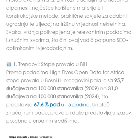
otpornosti, najčešće korištene materijale i
konstrukcijske metode, praktične savjete za odabir i
ugradnju te utjecaj na tržišnu vrijednost nekretnina.
Svaka tvrdnja potkrepljena je relevantnim podacima
i stručnim izvorima, što čini ovaj vodič potpuno SEO-
optimiranim i vjerodostojnim.
1. Trendovi: Stope provala u BiH
Prema podacima High Fives Open Data for Africa,
stopa provala u Bosni i Hercegovini pala je sa
95,7
slučajeva na 100 000 stanovnika (2009)
na
31,0
slučajeva na 100 000 stanovnika (2024)
, što
predstavlja
67,6 % pad
u 15 godina
. Unatoč
značajnom padu, provale i dalje predstavljaju izazov,
posebno u urbanim središtima.