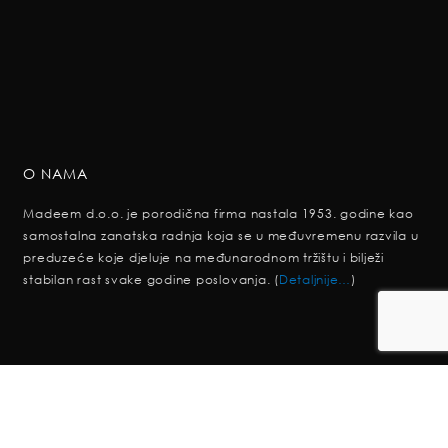
O NAMA
Madeem d.o.o. je porodična firma nastala 1953. godine kao
samostalna zanatska radnja koja se u međuvremenu razvila u
preduzeće koje djeluje na međunarodnom tržištu i bilježi
stabilan rast svake godine poslovanja. (
Detaljnije…
)