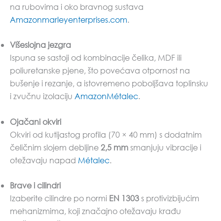
na rubovima i oko bravnog sustava
Amazon
marleyenterprises.com
.
Višeslojna jezgra
Ispuna se sastoji od kombinacije čelika, MDF ili
poliuretanske pjene, što povećava otpornost na
bušenje i rezanje, a istovremeno poboljšava toplinsku
i zvučnu izolaciju
Amazon
Métalec
.
Ojačani okviri
Okviri od kutijastog profila (70 × 40 mm) s dodatnim
čeličnim slojem debljine
2,5 mm
smanjuju vibracije i
otežavaju napad
Métalec
.
Brave i cilindri
Izaberite cilindre po normi
EN 1303
s protivizbijućim
mehanizmima, koji značajno otežavaju krađu