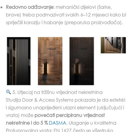
Redovno održavanje
: mehanički dijelovi (šarke,
brave) treba podmazivati svakih 6–12 mjeseci kako bi
spriječili koroziju i habanje (preporuka proizvođača).
5. Utjecaj na tržišnu vrijednost nekretnina
Studija Door & Access Systems pokazala je da estetski
i sigurnosno unaprijeđeni ulazni element (uključujući i
vrata) može
povećati percipiranu vrijednost
nekretnine i do 5 %
DASMA
. Ulaganje u kvalitetna
Protuprovalna vrata: EN 1627 često se višestruko