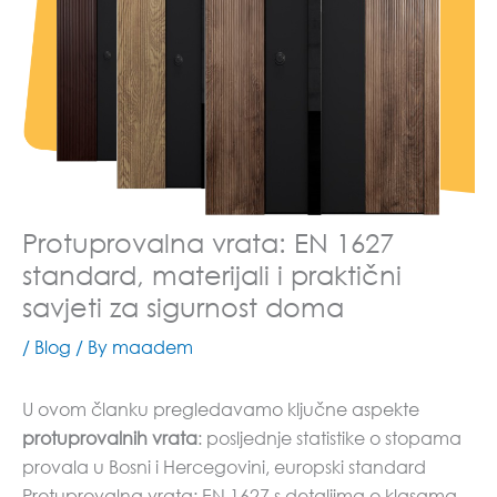
Protuprovalna vrata: EN 1627
standard, materijali i praktični
savjeti za sigurnost doma
/
Blog
/ By
maadem
U ovom članku pregledavamo ključne aspekte
protuprovalnih vrata
: posljednje statistike o stopama
provala u Bosni i Hercegovini, europski standard
Protuprovalna vrata: EN 1627 s detaljima o klasama