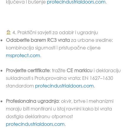
ključeva i bušenje
protecindustrialdoors.com
.
4. Praktični savjeti za odabir i ugradnju
Odaberite barem RC3 vrata
za urbane sredine:
kombinacija sigurnosti i pristupačne cijene
msprotect.com
.
Provjerite certifikate
: tražite
CE markicu
i deklaraciju
sukladnosti s Protuprovalna vrata: EN 1627–1630
standardom
protecindustrialdoors.com
.
Profesionalna ugradnja
: okvir, brtve i mehanizmi
moraju biti montirani u istoj ravnini kako bi vrata
dostigla deklariranu otpornost
protecindustrialdoors.com
.