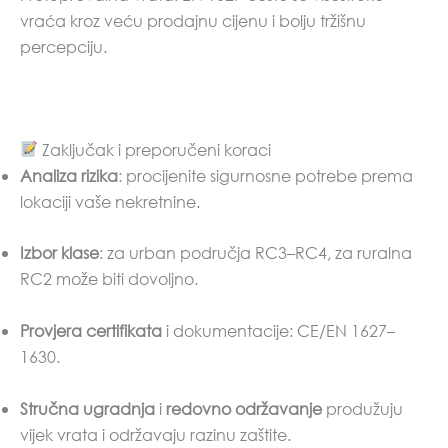
vraća kroz veću prodajnu cijenu i bolju tržišnu
percepciju.
Zaključak i preporučeni koraci
Analiza rizika
: procijenite sigurnosne potrebe prema
lokaciji vaše nekretnine.
Izbor klase
: za urban područja RC3–RC4, za ruralna
RC2 može biti dovoljno.
Provjera certifikata
i dokumentacije: CE/EN 1627–
1630.
Stručna ugradnja
i
redovno održavanje
produžuju
vijek vrata i održavaju razinu zaštite.