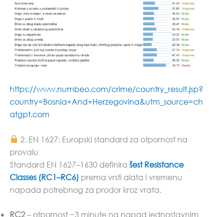
https://www.numbeo.com/crime/country_result.jsp?
country=Bosnia+And+Herzegovina&utm_source=ch
atgpt.com
2. EN 1627: Europski standard za otpornost na
provalu
Standard EN 1627–1630 definira
šest Resistance
Classes (RC1–RC6)
prema vrsti alata i vremenu
napada potrebnog za prodor kroz vrata.
RC2
– otpornost ~3 minute na napad jednostavnim