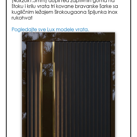
(40x20x1.5mm) dupli red zaptivnih guma na
štoku i krilu vrata tri kovane bravarske šarke sa
kugličnim ležajem širokougaona špijunka inox
rukohvat
Pogledajte sve Lux modele vrata.