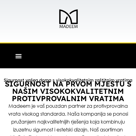
Skip
to
content
F
I
a
n
c
s
e
t
b
a
Sigurnost vašeg doma s visokokvalitetnim zaštitnim vratima
SIGURNOST NA PRVOM MJESTU S
o
g
NAŠIM VISOKOKVALITETNIM
o
r
k
a
PROTIVPROVALNIM VRATIMA
-
m
Madeem je vaš pouzdan partner za protivprovalna
f
vrata visokog standarda. Naša kompanija se ponosi
pružanjem najkvalitetnijih rješenja koja kombinuju
izuzetnu sigurnost i estetski dizajn. Naš asortiman