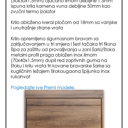
(50x30x1.5mm) ojačano limom debljine 1.5mm
ispuna krila kamena vuna debljine 50mm kao
zvučni termo izolator
Krilo obloženo iveral pločom od 18mm sa vanjske
i unutrašnje strane vrata
Krilo opremljeno sigurnosnom bravom sa
zaključavanjem u tri smjera i šest tačaka tri fiksna
šipa za zaštitu od provaljivanja u zoni šarki/štoka
metalni profil praga obložen inox limom
(70x40x1.5mm) dupli red zaptivnih guma na
štoku i krilu vrata tri kovane bravarske šarke sa
kugličnim ležajem širokougaona špijunka inox
rukohvat
Pogledajte sve Premi modele.