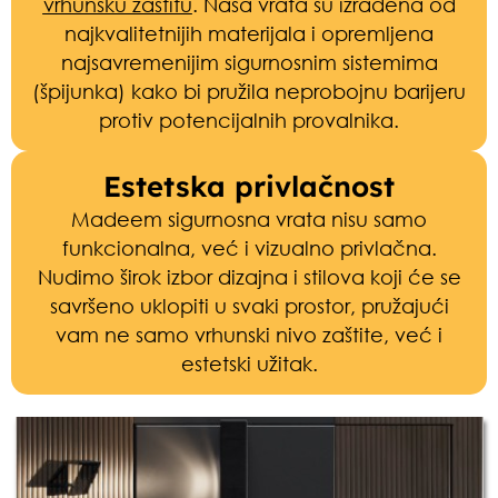
vrhunsku zaštitu
. Naša vrata su izrađena od
najkvalitetnijih materijala i opremljena
najsavremenijim sigurnosnim sistemima
(špijunka)
kako bi pružila neprobojnu barijeru
protiv potencijalnih provalnika.
Estetska privlačnost
Madeem sigurnosna vrata nisu samo
funkcionalna, već i vizualno privlačna.
Nudimo širok izbor dizajna i stilova koji će se
savršeno uklopiti u svaki prostor, pružajući
vam ne samo vrhunski nivo zaštite, već i
estetski užitak.