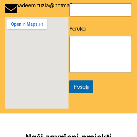
madeem.tuzla@hotmail.com
Poruka
Pošalji
Naši završeni projekti