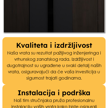
Kvaliteta i izdržljivost
Naša vrata su rezultat pažljivog inženjeringa i
vrhunskog zanatskog rada.
Izdržljivost i
dugotrajnost
su ugrađene u svaki detalj naših
vrata, osiguravajući da će vaša investicija u
sigurnost trajati godinama.
Instalacija i podrška
Naš tim stručnjaka pruža profesionalnu
instalaciju vaših vrata kako biste osigurali