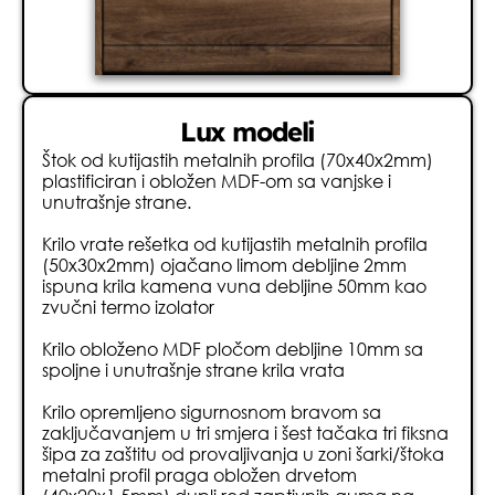
Lux modeli
Štok od kutijastih metalnih profila (70x40x2mm)
plastificiran i obložen MDF-om sa vanjske i
unutrašnje strane.
Krilo vrate rešetka od kutijastih metalnih profila
(50x30x2mm) ojačano limom debljine 2mm
ispuna krila kamena vuna debljine 50mm kao
zvučni termo izolator
Krilo obloženo MDF pločom debljine 10mm sa
spoljne i unutrašnje strane krila vrata
Krilo opremljeno sigurnosnom bravom sa
zaključavanjem u tri smjera i šest tačaka tri fiksna
šipa za zaštitu od provaljivanja u zoni šarki/štoka
metalni profil praga obložen drvetom