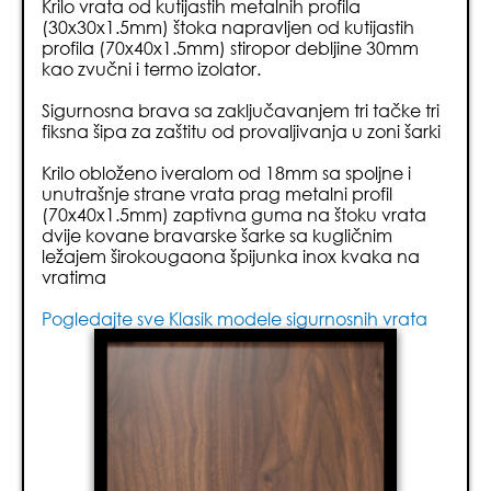
Krilo vrata od kutijastih metalnih profila
(30x30x1.5mm) štoka napravljen od kutijastih
profila (70x40x1.5mm) stiropor debljine 30mm
kao zvučni i termo izolator.
Sigurnosna brava sa zaključavanjem tri tačke tri
fiksna šipa za zaštitu od provaljivanja u zoni šarki
Krilo obloženo iveralom od 18mm sa spoljne i
unutrašnje strane vrata prag metalni profil
(70x40x1.5mm) zaptivna guma na štoku vrata
dvije kovane bravarske šarke sa kugličnim
ležajem širokougaona špijunka inox kvaka na
vratima
Pogledajte sve Klasik modele sigurnosnih vrata