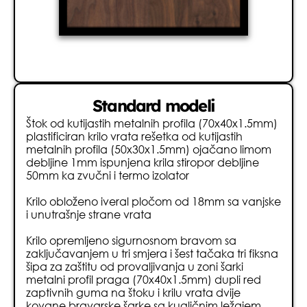
Standard modeli
Štok od kutijastih metalnih profila (70x40x1.5mm)
plastificiran krilo vrata rešetka od kutijastih
metalnih profila (50x30x1.5mm) ojačano limom
debljine 1mm ispunjena krila stiropor debljine
50mm ka zvučni i termo izolator
Krilo obloženo iveral pločom od 18mm sa vanjske
i unutrašnje strane vrata
Krilo opremljeno sigurnosnom bravom sa
zaključavanjem u tri smjera i šest tačaka tri fiksna
šipa za zaštitu od provaljivanja u zoni šarki
metalni profil praga (70x40x1.5mm) dupli red
zaptivnih guma na štoku i krilu vrata dvije
kovane bravarske šarke sa kugličnim ležajem