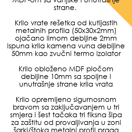
strane.
Krilo vrate rešetka od kutijastih
metalnih profila (50x30x2mm)
ojačano limom debljine 2mm
ispuna krila kamena vuna debljine
50mm kao zvučni termo izolator
Krilo obloženo MDF pločom
debljine 10mm sa spoljne i
unutrašnje strane krila vrata
Krilo opremljeno sigurnosnom
bravom sa zaključavanjem u tri
smjera i šest tačaka tri fiksna šipa
za zaštitu od provaljivanja u zoni
šarki/štoka metalni profil praga