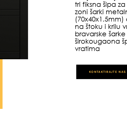
tri fiksna šipa z
zoni šarki metal
(70x40x1.5mm) 
na štoku i krilu
bravarske šarke
širokougaona šp
vratima
KONTAKTIRAJTE NAS