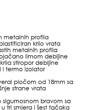
a
ih metalnih profila
astificiran krilo vrata
astih metalnih profila
ojačano limom debljine
ila stiropor debljine
i termo izolator
 iveral pločom od 18mm sa
šnje strane vrata
no sigurnosnom bravom sa
 tri smjera i šest tačaka