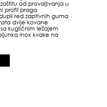
a zaštitu od provaljivanja u
ni profil praga
dupli red zaptivnih guma
 vrata dvije kovane
 sa kugličnim ležajem
ijunka inox kvake na