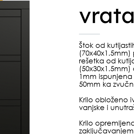
vrat
Štok od kutijast
(70x40x1.5mm) pl
rešetka od kutij
(50x30x1.5mm) 
1mm ispunjena kr
50mm ka zvučni 
Krilo obloženo
vanjske i unutra
Krilo opremlje
zaključavanjem u