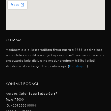
O NAMA
Madeem d.o.o. je porodična firma nastala 1953. godine kao
samostalna zanatska radnja koja se u međuvremenu razvila u
preduzeće koje djeluje na međunarodnom tržištu i bilježi
stabilan rast svake godine poslovanja. (
Detaljnije…
)
KONTAKT PODACI
Adresa: Safet Bega Bašagića 67
Tuzla 75000
ID: 4209258840004