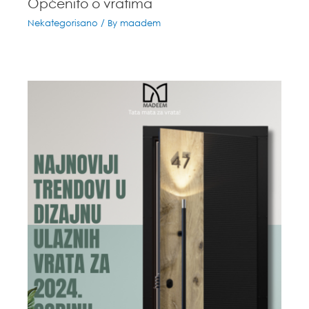
Općenito o vratima
Nekategorisano
/ By
maadem